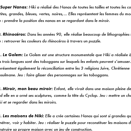
 Super Nanas:
Niki a réalisé des Nanas de toutes les tailles et toutes les co
tites, grandes, bleues, vertes, noires,… Elles représentent les femmes du mo
u : prendre la position des nanas en se regardant dans le miroir.
. Rhinocéros:
Dans les années 90, elle réalise beaucoup de lithographies t
u : retrouver les couleurs du rhinocéros à travers un puzzle.
. Le Golem:
Le Golem est une structure monumentale que Niki a réalisée à
s trois langues sont des toboggans sur lesquels les enfants peuvent s’amuser. 
présentent également la réconciliation entre les 3 religions Juive, Chrétienne 
sulmane. Jeu : faire glisser des personnages sur les toboggans.
. Miroir, mon beau miroir:
Enfant, elle vivait dans une maison pleine de 
rd elle en a orné ses sculptures, comme la tête du Cyclop. Jeu : mettre un
ki et se regarder dans les miroirs.
. Les maisons de Niki:
Elle a crée certaines Nanas qui sont si grandes qu
étrer, voir y habiter. Jeu : réaliser le puzzle pour reconstituer les maisons d
nstruire sa propre maison avec un jeu de construction.