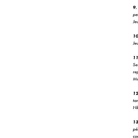
9.
pe
Je
10
Je
11
Se
re
Mu
12
ta
Ni
13
pén
co