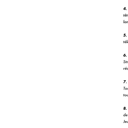
4.
têt
lan
5.
té
6.
Str
ré
7.
To
tou
8.
de
Jeu