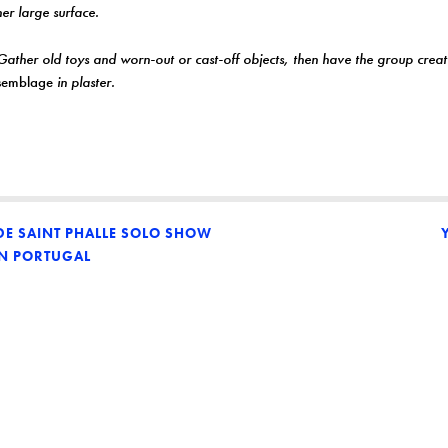
her large surface.
ather old toys and worn-out or cast-off objects, then have the group crea
semblage
in plaster.
 DE SAINT PHALLE SOLO SHOW
IN PORTUGAL