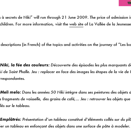
s à secrets de Niki” will run through 21 June 2009. The price of admission is
children. For more information, visit the
web site
of La Vallée de la Jeuness
descriptions (in French) of the topics and activities on the journey of “Les bo
 Niki, la fée des couleurs:
Découverte des épisodes les plus marquants de
ki de Saint Phalle. Jeu : replacer en face des images les étapes de la vie de 
rrespondantes.
 Meli melo:
Dans les années 50 Niki intègre dans ses peintures des objets
s fragments de vaisselle, des grains de café,… Jeu : retrouver les objets que l
lés sur le tableau.
 Emplâtrés:
Présentation d’un tableau constitué d’éléments collés sur du plâ
éer un tableau en enfonçant des objets dans une surface de pâte à modeler.