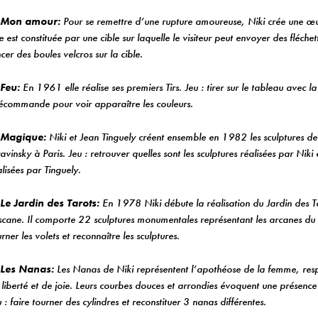
 Mon amour:
Pour se remettre d’une rupture amoureuse, Niki crée une œu
e est constituée par une cible sur laquelle le visiteur peut envoyer des fléchett
cer des boules velcros sur la cible.
 Feu:
En 1961 elle réalise ses premiers Tirs. Jeu : tirer sur le tableau avec la
lécommande pour voir apparaître les couleurs.
 Magique:
Niki et Jean Tinguely créent ensemble en 1982 les sculptures de
avinsky à Paris. Jeu : retrouver quelles sont les sculptures réalisées par Niki e
alisées par Tinguely.
 Le Jardin des Tarots:
En 1978 Niki débute la réalisation du Jardin des T
scane. Il comporte 22 sculptures monumentales représentant les arcanes du t
rner les volets et reconnaître les sculptures.
 Les Nanas:
Les Nanas de Niki représentent l’apothéose de la femme, resp
 liberté et de joie. Leurs courbes douces et arrondies évoquent une présence
 : faire tourner des cylindres et reconstituer 3 nanas différentes.