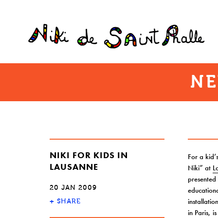
NE
NIKI FOR KIDS IN
For a kid’
LAUSANNE
Niki” at
L
presented 
20 JAN 2009
educationa
installatio
+
SHARE
in Paris, i