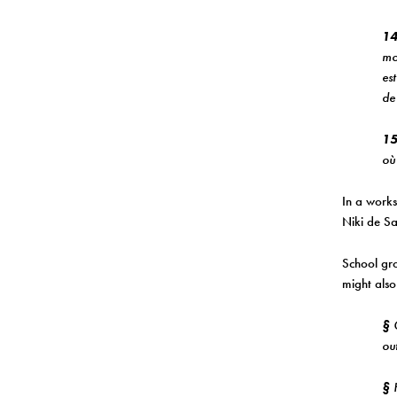
14
mo
es
de
15
où
In a works
Niki de Sa
School gro
might also
§
C
out
§
H