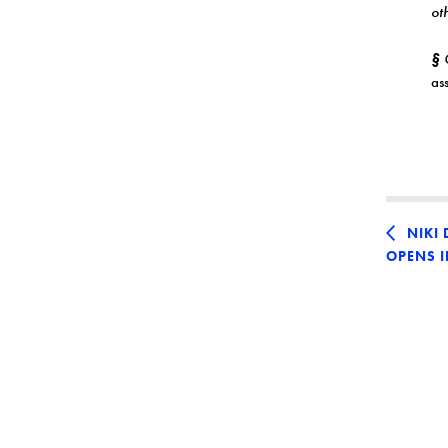
ot
§
G
as
NIKI
OPENS 