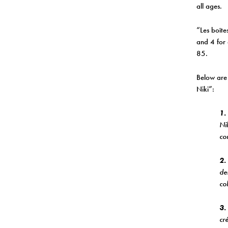
all ages.
“Les boîte
and 4 for 
85.
Below are 
Niki”:
1.
Ni
co
2.
de
col
3.
cr