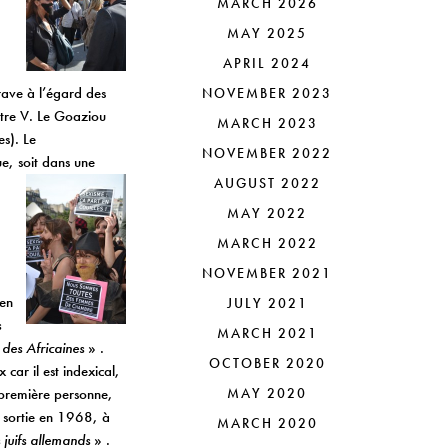
MARCH 2026
MAY 2025
APRIL 2024
rave à l’égard des
NOVEMBER 2023
ntre V. Le Goaziou
MARCH 2023
es). Le
NOVEMBER 2022
ue, soit dans une
AUGUST 2022
MAY 2022
MARCH 2022
NOVEMBER 2021
 en
JULY 2021
s
MARCH 2021
des Africaines
» .
OCTOBER 2020
 car il est indexical,
a première personne,
MAY 2020
, sortie en 1968, à
MARCH 2020
juifs allemands
» .