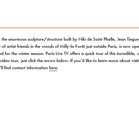
, the enormous sculpture/structure built by Niki de Saint Phalle, Jean Tingu
 of artist friends in the woods of Milly-la-Forêt just outside Paris, is now ope
ed for the winter season. Paris Live TV offers a quick tour of this incredible,
 video tour, just click the arrow below. If you’d like to learn more about visi
ll find contact information
here
.