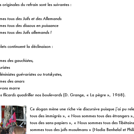
 originales du refrain sont les suivantes :
es tous des Juifs et des Allemands
es tous des dissous en puissance
s tous des Juifs allemands !
lets continuent la déclinaison :
es des gauchistes,
ristes
léninistes guévaristes ou trotskystes,
es des anars
vons marre
s flicards quadriller nos boulevards
(D. Grange, « La pègre », 1968).
Ce slogan mène une riche vie discursive puisque j’ai pu r
tous des immigrés », « Nous sommes tous des étrangers 
tous des sans-papiers », « Nous sommes tous des Tibétai
sommes tous des juifs musulmans » (Nadia Benhelal et Phil