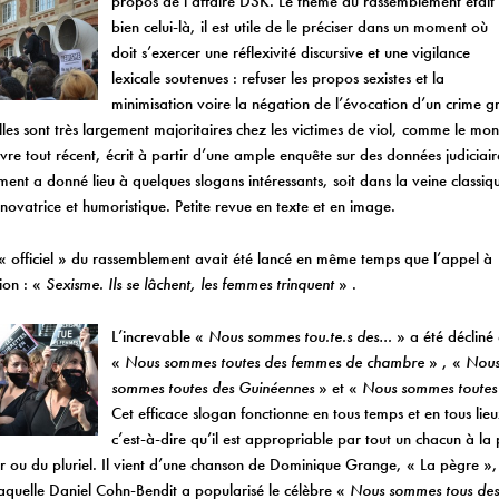
propos de l’affaire DSK.
Le thème du rassemblement était
bien celui-là, il est utile de le préciser dans un moment où
doit s’exercer une réflexivité discursive et une vigilance
lexicale soutenues : refuser les propos sexistes et la
minimisation voire la négation de l’évocation d’un crime g
les sont très largement majoritaires chez les victimes de viol, comme le mo
ivre tout récent, écrit à partir d’une ample enquête sur des données judiciair
ent a donné lieu à quelques slogans intéressants, soit dans la veine classiq
 novatrice et humoristique.
Petite revue en texte et en image.
« officiel » du rassemblement avait été lancé en même temps que l’appel à
ion : «
Sexisme. Ils se lâchent, les femmes
trinquent
» .
L’increvable «
Nous sommes tou.te.s des…
» a été décliné
«
Nous sommes toutes des femmes de chambre
» , «
Nou
sommes toutes des Guinéennes
» et «
Nous sommes toutes 
Cet efficace slogan fonctionne en tous temps et en tous lieux
c’est-à-dire qu’il est appropriable par tout un chacun à l
er ou du pluriel. Il vient d’une chanson de Dominique Grange, « La pègre »
laquelle Daniel Cohn-Bendit a popularisé le célèbre «
Nous sommes tous des 