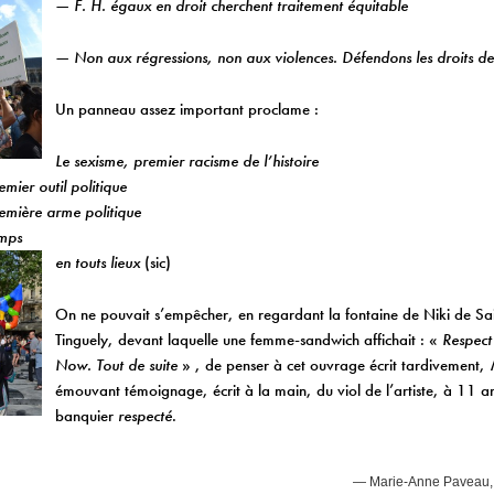
— F. H. égaux en droit cherchent traitement équitable
— Non aux régressions, non aux violences. Défendons les droits d
Un panneau assez important proclame :
Le sexisme, premier racisme de l’histoire
emier outil politique
remière arme politique
emps
en touts lieux
(sic)
On ne pouvait s’empêcher, en regardant la fontaine de Niki de Sai
Tinguely, devant laquelle une femme-sandwich affichait : «
Respect 
Now. Tout de suite
» , de penser à cet ouvrage écrit tardivement,
émouvant témoignage, écrit à la main, du viol de l’artiste, à 11 a
banquier
respecté
.
— Marie-Anne Paveau