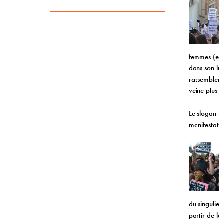
femmes (el
dans son l
rassemblem
veine plus
Le slogan 
manifestat
du singuli
partir de 