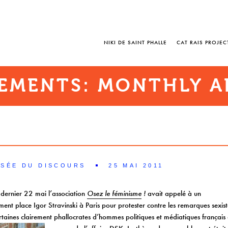
NIKI DE SAINT PHALLE
CAT RAIS PROJEC
EMENTS: MONTHLY A
NSÉE DU DISCOURS
25 MAI 2011
dernier 22 mai l’association
Osez le féminisme
!
avait appelé à un
ent place Igor Stravinski à Paris pour protester contre les remarques sexist
rtaines clairement phallocrates d’hommes politiques et médiatiques français