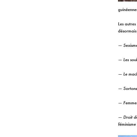
guinéenne
Les autres
désormais 
— Sexisme.
— Les soub
— Le mach
— Sortons
— Femmes 
— Droit de
féminisme