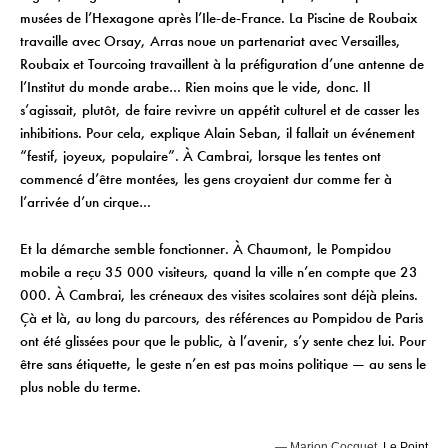
musées de l’Hexagone après l’Ile-de-France. La Piscine de Roubaix
travaille avec Orsay, Arras noue un partenariat avec Versailles,
Roubaix et Tourcoing travaillent à la préfiguration d’une antenne de
l’Institut du monde arabe… Rien moins que le vide, donc. Il
s’agissait, plutôt, de faire revivre un appétit culturel et de casser les
inhibitions. Pour cela, explique Alain Seban, il fallait un événement
“festif, joyeux, populaire”. À Cambrai, lorsque les tentes ont
commencé d’être montées, les gens croyaient dur comme fer à
l’arrivée d’un cirque…
Et la démarche semble fonctionner. À Chaumont, le Pompidou
mobile a reçu 35 000 visiteurs, quand la ville n’en compte que 23
000. À Cambrai, les créneaux des visites scolaires sont déjà pleins.
Çà et là, au long du parcours, des références au Pompidou de Paris
ont été glissées pour que le public, à l’avenir, s’y sente chez lui. Pour
être sans étiquette, le geste n’en est pas moins politique — au sens le
plus noble du terme.
— Marion Cocquet,
Le Point