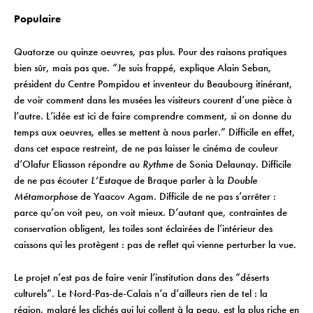
Populaire
Quatorze ou quinze oeuvres, pas plus. Pour des raisons pratiques
bien sûr, mais pas que. “Je suis frappé, explique Alain Seban,
président du Centre Pompidou et inventeur du Beaubourg itinérant,
de voir comment dans les musées les visiteurs courent d’une pièce à
l’autre. L’idée est ici de faire comprendre comment, si on donne du
temps aux oeuvres, elles se mettent à nous parler.” Difficile en effet,
dans cet espace restreint, de ne pas laisser le cinéma de couleur
d’Olafur Eliasson répondre au
Rythme
de Sonia Delaunay. Difficile
de ne pas écouter
L’Estaque
de Braque parler à la
Double
Métamorphose
de Yaacov Agam. Difficile de ne pas s’arrêter :
parce qu’on voit peu, on voit mieux. D’autant que, contraintes de
conservation obligent, les toiles sont éclairées de l’intérieur des
caissons qui les protègent : pas de reflet qui vienne perturber la vue.
Le projet n’est pas de faire venir l’institution dans des “déserts
culturels”. Le Nord-Pas-de-Calais n’a d’ailleurs rien de tel : la
région, malgré les clichés qui lui collent à la peau, est la plus riche en